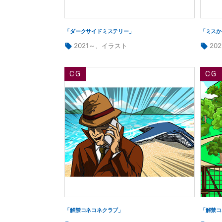
「ダークサイドミステリー」
「ミスか
タ
タ
2021～
、
イラスト
20
グ:
グ:
「解禁コネコネクラブ」
「解禁コ