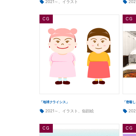
タ
タ
2021～
、
イラスト
20
グ:
グ:
「地球クライシス」
「密着し
タ
タ
2021～
、
イラスト
、
似顔絵
20
グ:
グ: