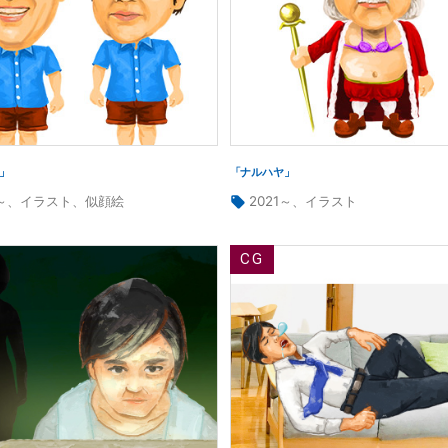
」
「ナルハヤ」
タ
～
、
イラスト
、
似顔絵
2021～
、
イラスト
グ: