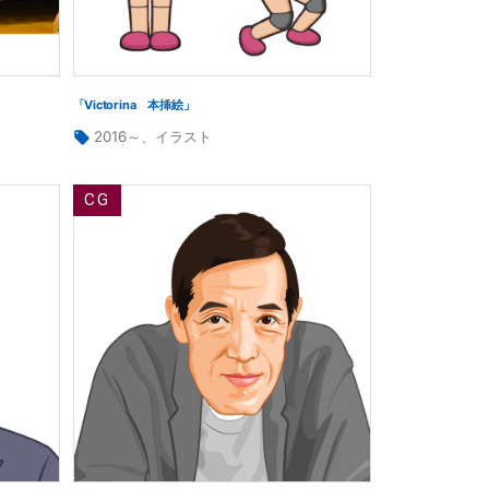
「Victorina 本挿絵」
タ
2016～
、
イラスト
グ: