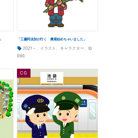
」
「工藤阿須加が行く 農業始めちゃいました」
タ
2021～
、
イラスト
、
キャラクター
、
似
グ:
顔絵