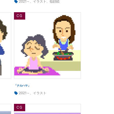
タ
2021～
、
イラスト
、
似顔絵
グ:
「ナルハヤ」
タ
2021～
、
イラスト
グ: