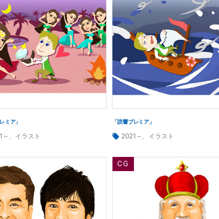
レミア」
「読響プレミア」
タ
21～
、
イラスト
2021～
、
イラスト
グ: