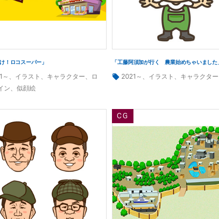
け！ロコスーパー」
「工藤阿須加が行く 農業始めちゃいました
タ
21～
、
イラスト
、
キャラクター
、
ロ
2021～
、
イラスト
、
キャラクター
グ:
イン
、
似顔絵