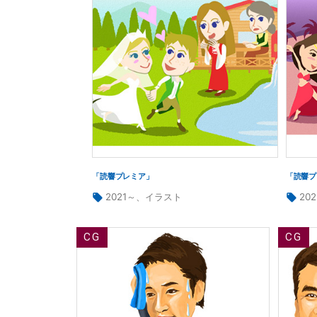
「読響プレミア」
「読響プ
タ
タ
2021～
、
イラスト
20
グ:
グ:
投