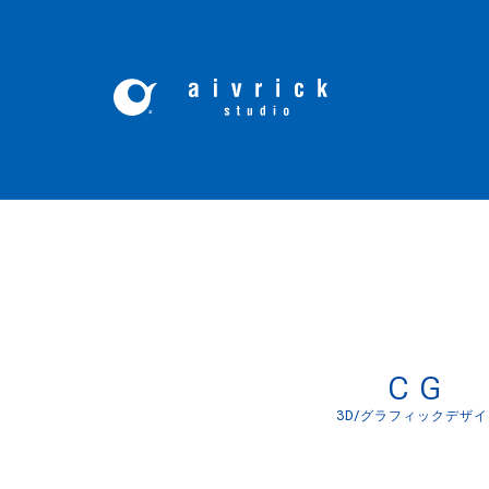
コ
ン
テ
ン
ツ
へ
ス
キ
ッ
CG
プ
3D/グラフィックデザ