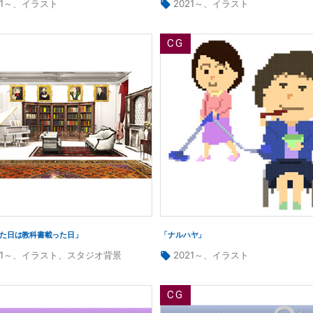
タ
21～
、
イラスト
2021～
、
イラスト
グ:
た日は教科書載った日」
「ナルハヤ」
タ
21～
、
イラスト
、
スタジオ背景
2021～
、
イラスト
グ: