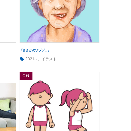
「まさかのゾゾゾ…」
タ
2021～
、
イラスト
グ: