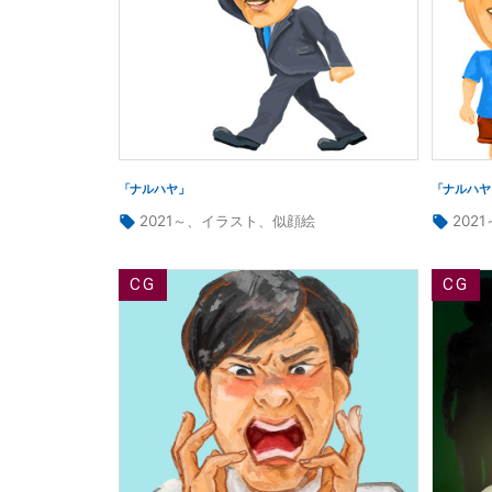
稿
の
ペ
ー
「ナルハヤ」
「ナルハヤ
タ
タ
2021～
、
イラスト
、
似顔絵
2021
ジ
グ:
グ:
送
り