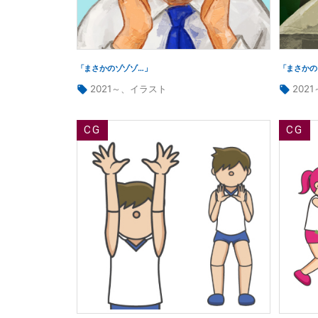
「まさかのゾゾゾ…」
「まさかの
タ
タ
2021～
、
イラスト
2021
グ:
グ: