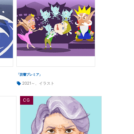
「読響プレミア」
タ
2021～
、
イラスト
グ: