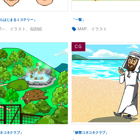
らはじまるミステリー」
「一撃」
タ
21～
、
イラスト
、
似顔絵
MAP
、
イラスト
グ:
ネコネクラブ」
「解禁コネコネクラブ」