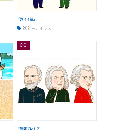
「深イイ話」
タ
2021～
、
イラスト
グ:
「読響プレミア」