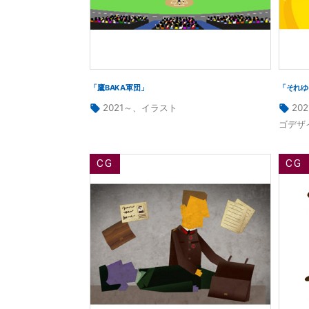
「鷹BAKA軍団」
「それゆ
タ
タ
2021～
、
イラスト
20
グ:
グ:
ゴデザ