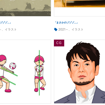
ゾゾゾ…」
「まさかのゾゾゾ…」
タ
～
、
イラスト
2021～
、
イラスト
グ: