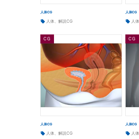
人体CG
人体CG
タ
タ
人体
、
解説CG
人
グ:
グ:
人体CG
人体CG
タ
タ
人体
、
解説CG
人