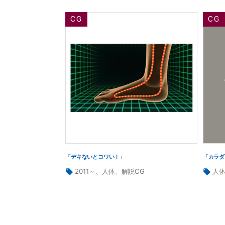
グ:
グ:
「デキないとコワい！」
「カラダ
タ
タ
2011～
、
人体
、
解説CG
人
グ:
グ: