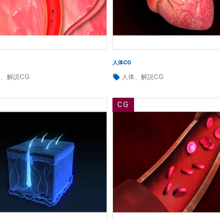
人体CG
タ
体
、
解説CG
人体
、
解説CG
グ: