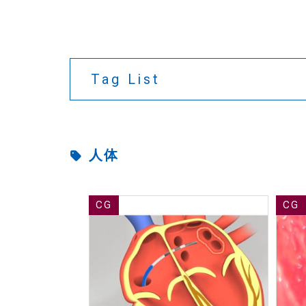
Tag List
人体