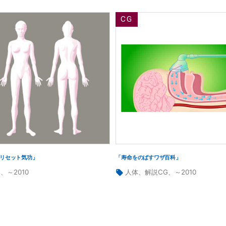
グ:
リセット気功」
「寿命をのばすワザ百科」
タ
体
、
～2010
人体
、
解説CG
、
～2010
グ: