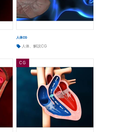
人体CG
タ
人体
、
解説CG
グ: