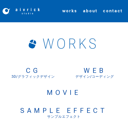
コ
works
about
contact
ン
テ
ン
WORKS
ツ
へ
CG
WEB
ス
3D/グラフィックデザイン
デザイン/コーディング
キ
MOVIE
ッ
プ
SAMPLE EFFECT
サンプルエフェクト