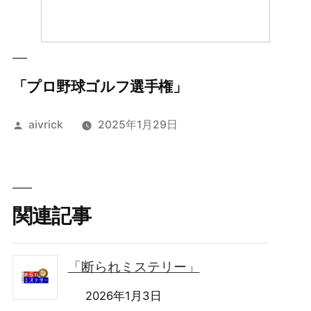
「プロ野球ゴルフ選手権」
投
aivrick
2025年1月29日
稿
者:
関連記事
「断られミステリー」
2026年1月3日