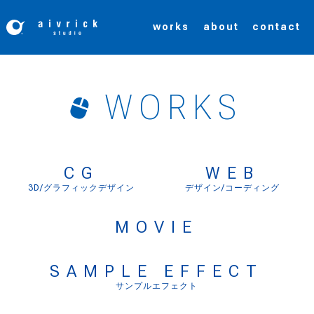
コ
works
about
contact
ン
テ
ン
WORKS
ツ
へ
CG
WEB
ス
3D/グラフィックデザイン
デザイン/コーディング
キ
MOVIE
ッ
プ
SAMPLE EFFECT
サンプルエフェクト