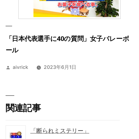
「日本代表選手に40の質問」女子バレーボ
ール
投
aivrick
2023年6月1日
稿
者:
関連記事
「断られミステリー」