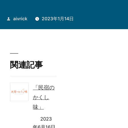
投
aivrick
2023年1月14日
稿
者:
関連記事
「民宿の
かくし
味」
2023
年6月16日