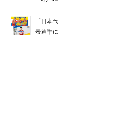
「日本代
表選手に
40の質
問」男子
バレーボ
ール
2023
年6月1日
「日本代
表選手に