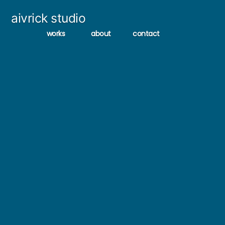
コ
aivrick studio
ン
works
about
contact
テ
ン
ツ
へ
ス
キ
ッ
プ