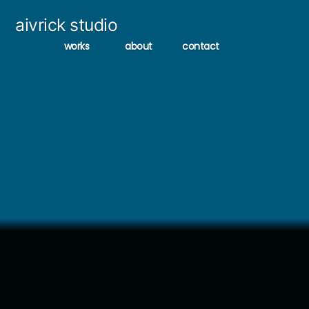
コ
aivrick studio
ン
works
about
contact
テ
ン
ツ
へ
ス
キ
ッ
プ