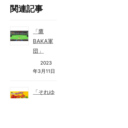
関連記事
「鷹
BAKA軍
団」
2023
年3月11日
「それゆ
け！ロコ
スーパ
ー」