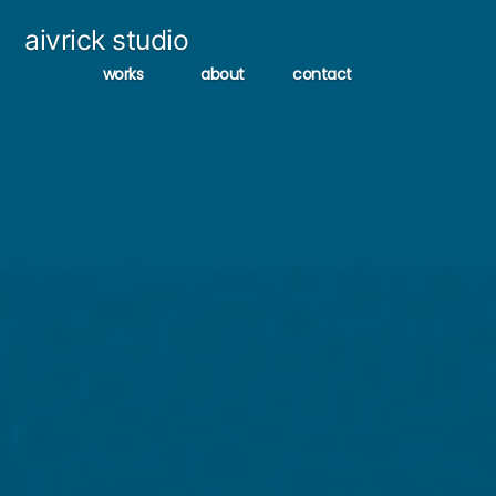
コ
aivrick studio
ン
works
about
contact
テ
ン
ツ
へ
ス
キ
ッ
プ