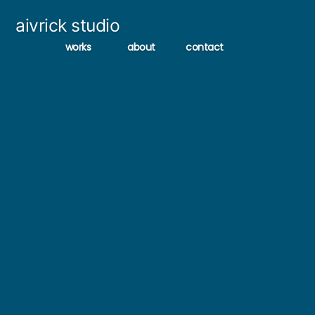
コ
aivrick studio
ン
works
about
contact
テ
ン
ツ
へ
ス
キ
ッ
プ