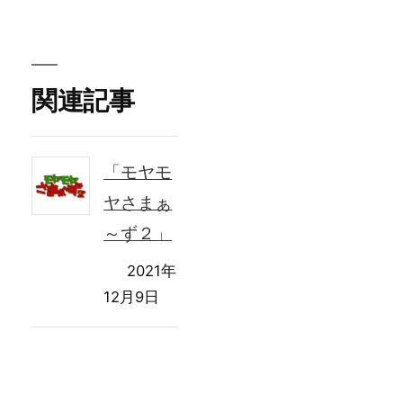
者:
関連記事
「モヤモ
ヤさまぁ
～ず２」
2021年
12月9日
「ボイメ
ン魂品」