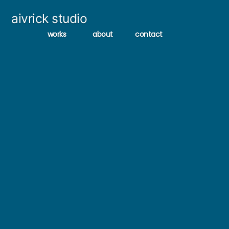
コ
aivrick studio
ン
works
about
contact
テ
ン
ツ
へ
ス
キ
ッ
プ