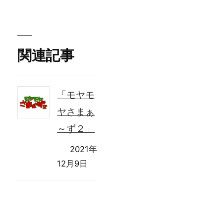
者:
関連記事
「モヤモ
ヤさまぁ
～ず２」
2021年
12月9日
「ボイメ
ン魂品」