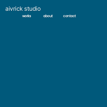
コ
aivrick studio
ン
works
about
contact
テ
ン
ツ
へ
ス
キ
ッ
プ