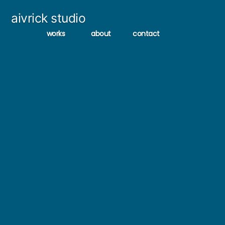
コ
aivrick studio
ン
works
about
contact
テ
ン
ツ
へ
ス
キ
ッ
プ