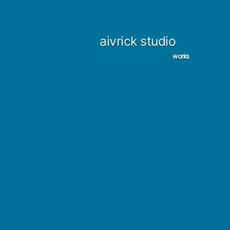
コ
ン
aivrick studio
テ
works
ン
ツ
へ
ス
キ
ッ
プ